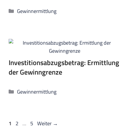
Kategorien
Gewinnermittlung
Investitionsabzugsbetrag: Ermittlung
der Gewinngrenze
Kategorien
Gewinnermittlung
Seite
Seite
Seite
1
2
…
5
Weiter
→