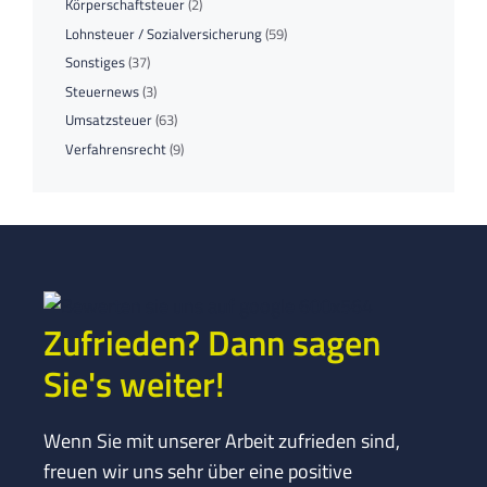
Körperschaftsteuer
(2)
Lohnsteuer / Sozialversicherung
(59)
Sonstiges
(37)
Steuernews
(3)
Umsatzsteuer
(63)
Verfahrensrecht
(9)
Zufrieden? Dann sagen
Sie's weiter!
Wenn Sie mit unserer Arbeit zufrieden sind,
freuen wir uns sehr über eine positive