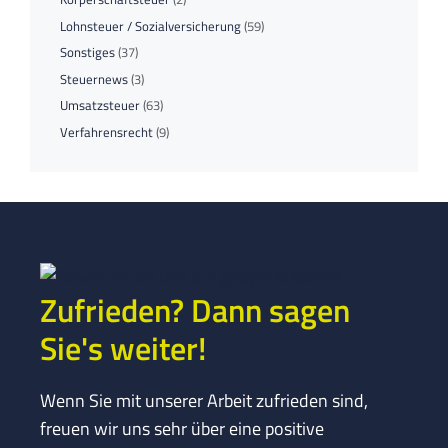
Lohnsteuer / Sozialversicherung
(59)
Sonstiges
(37)
Steuernews
(3)
Umsatzsteuer
(63)
Verfahrensrecht
(9)
Zufrieden? Dann sagen
Sie's weiter!
Wenn Sie mit unserer Arbeit zufrieden sind,
freuen wir uns sehr über eine positive